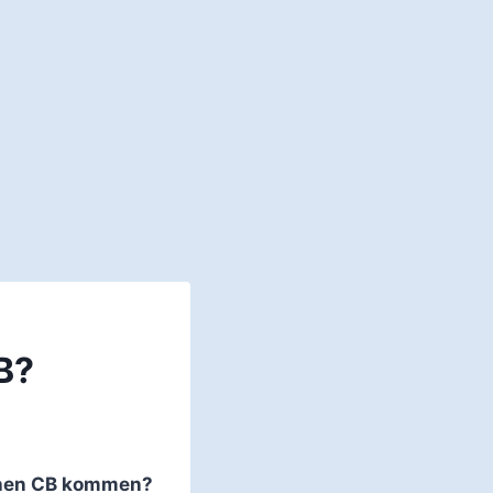
B?
ichen CB kommen?