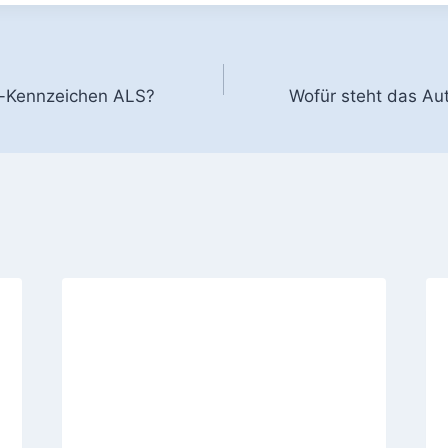
gation
o-Kennzeichen ALS?
Wofür steht das A