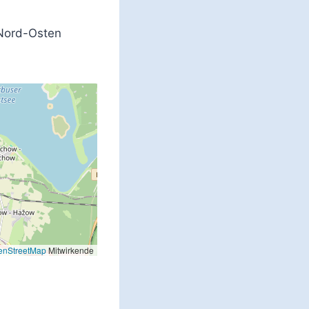
 Nord-Osten
enStreetMap
Mitwirkende