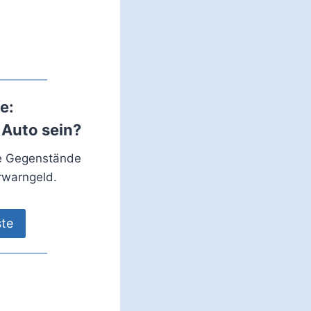
e:
 Auto sein?
ie Gegenstände
rwarngeld.
ste