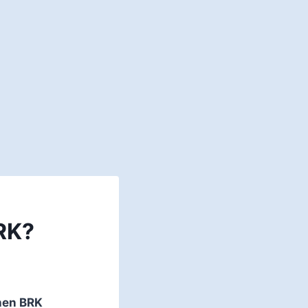
RK?
hen BRK