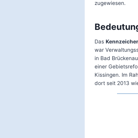
zugewiesen.
Bedeutun
Das
Kennzeiche
war Verwaltungss
in Bad Brückena
einer Gebietsref
Kissingen. Im Ra
dort seit 2013 w