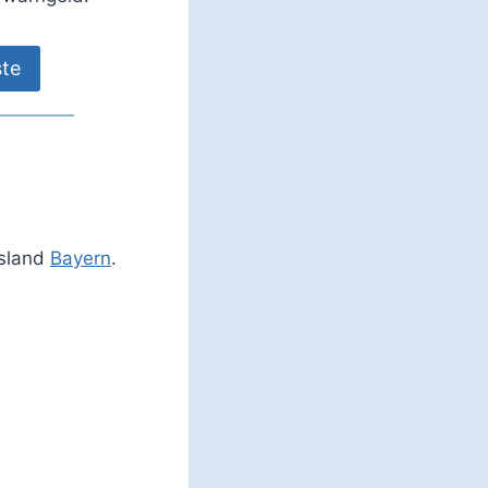
ste
esland
Bayern
.