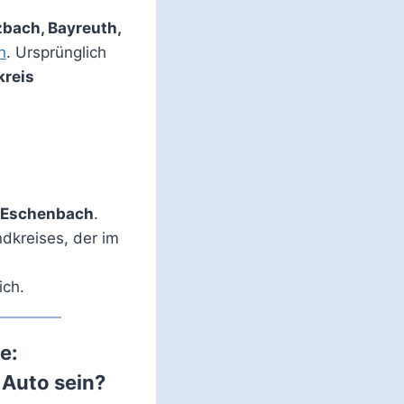
bach, Bayreuth,
n
. Ursprünglich
kreis
 Eschenbach
.
dkreises, der im
ich.
e:
 Auto sein?