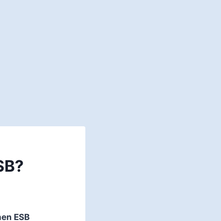
SB?
hen ESB