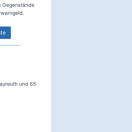
ie Gegenstände
rwarngeld.
ste
Bayreuth und 65