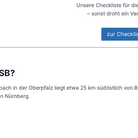
Unsere Checkliste für d
– sonst droht ein Ve
zur Checkli
ESB?
bach in der Oberpfalz liegt etwa 25 km südöstlich von 
on Nürnberg.