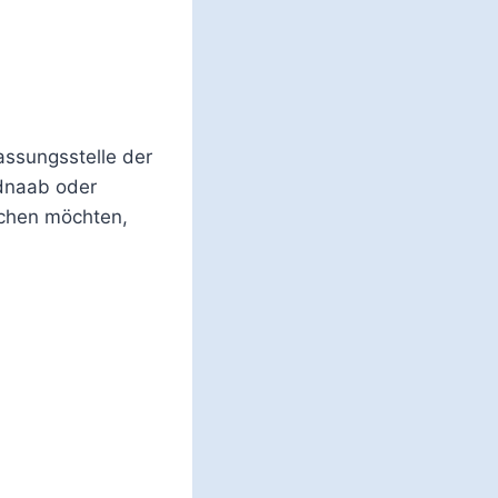
assungsstelle der
dnaab oder
uchen möchten,