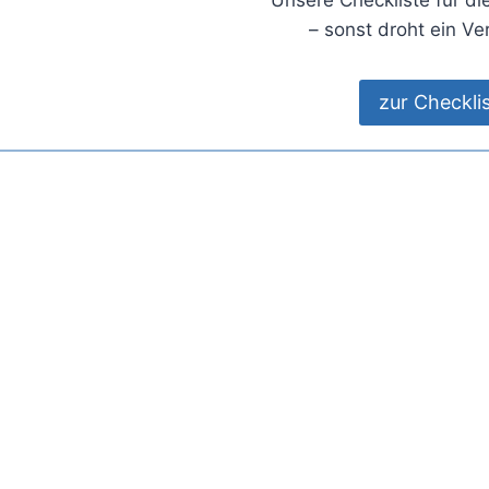
Unsere Checkliste für d
– sonst droht ein Ve
zur Checkli