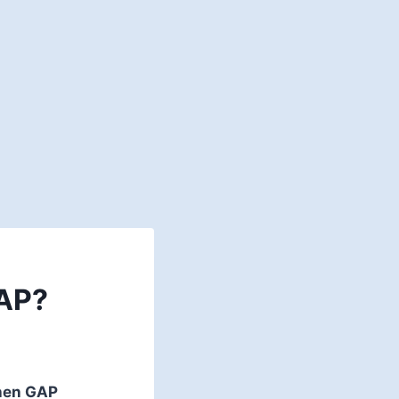
GAP?
chen GAP