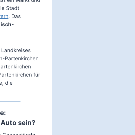
ie Stadt
ern
. Das
isch-
s Landkreises
h-Partenkirchen
artenkirchen
artenkirchen für
e, die
e:
 Auto sein?