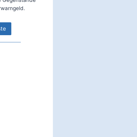
ie Gegenstände
rwarngeld.
ste