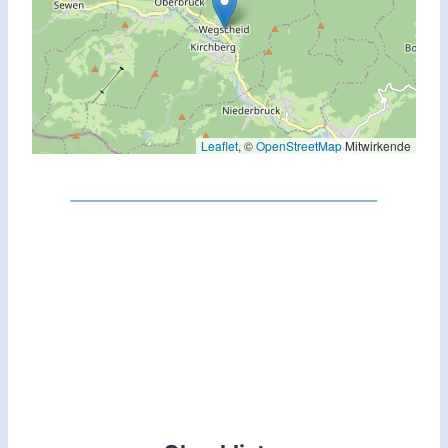
Leaflet
, ©
OpenStreetMap
Mitwirkende