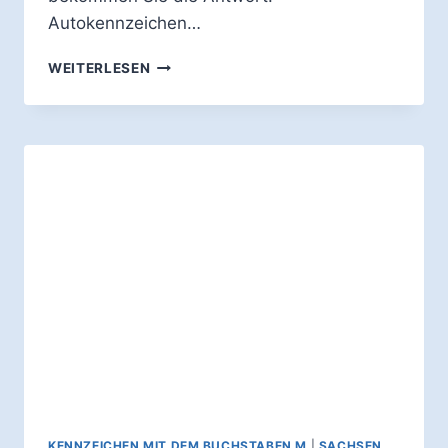
Autokennzeichen…
WOFÜR
WEITERLESEN
STEHT
DAS
AUTO-
KENNZEICHEN
MEI?
KENNZEICHEN MIT DEM BUCHSTABEN M
|
SACHSEN