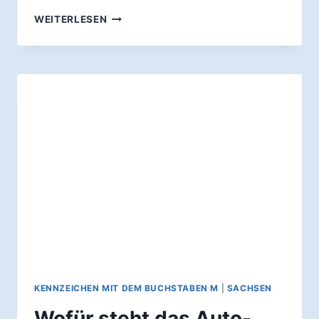
WOFÜR
WEITERLESEN
STEHT
DAS
AUTO-
KENNZEICHEN
LÖB?
KENNZEICHEN MIT DEM BUCHSTABEN M
|
SACHSEN
Wofür steht das Auto-