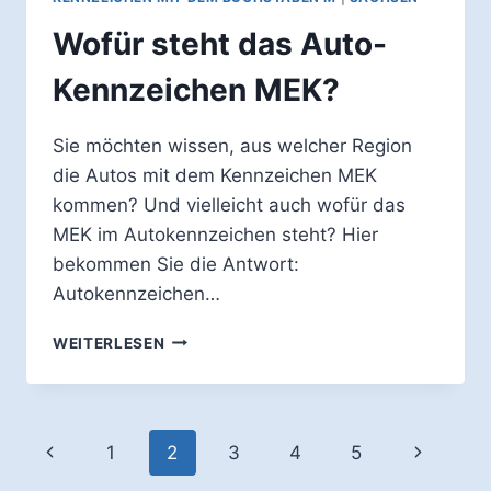
Wofür steht das Auto-
Kennzeichen MEK?
Sie möchten wissen, aus welcher Region
die Autos mit dem Kennzeichen MEK
kommen? Und vielleicht auch wofür das
MEK im Autokennzeichen steht? Hier
bekommen Sie die Antwort:
Autokennzeichen…
WOFÜR
WEITERLESEN
STEHT
DAS
AUTO-
KENNZEICHEN
Seitennavigation
Vorherige
Nächste
1
2
3
4
5
MEK?