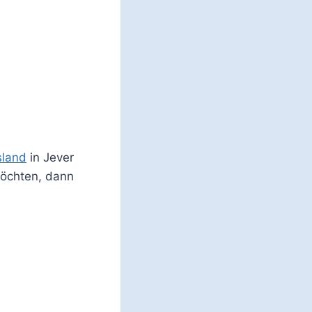
sland
in Jever
möchten, dann