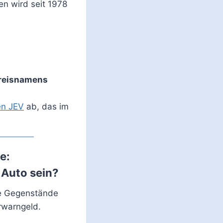
n wird seit 1978
reisnamens
en JEV
ab, das im
e:
 Auto sein?
ie Gegenstände
rwarngeld.