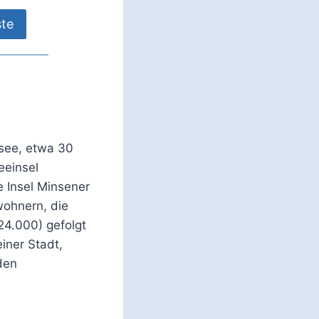
ste
dsee, etwa 30
eeinsel
 Insel Minsener
wohnern, die
(24.000) gefolgt
iner Stadt,
den