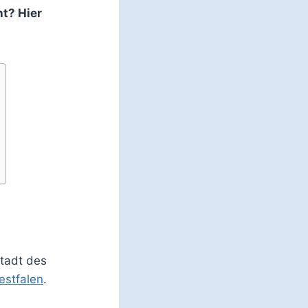
t? Hier
stadt des
estfalen
.