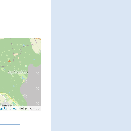
enStreetMap
Mitwirkende