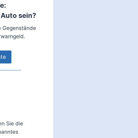
e:
 Auto sein?
ie Gegenstände
rwarngeld.
ste
n Sie die
nanntes