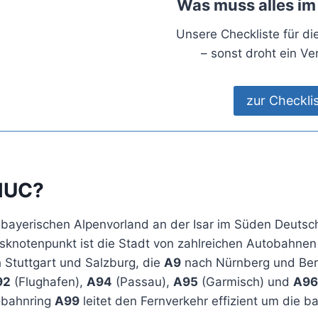
Was muss alles im
Unsere Checkliste für d
– sonst droht ein Ve
zur Checkli
MUC?
 bayerischen Alpenvorland an der Isar im Süden Deutsch
rsknotenpunkt ist die Stadt von zahlreichen Autobahne
 Stuttgart und Salzburg, die
A9
nach Nürnberg und Berl
92
(Flughafen),
A94
(Passau),
A95
(Garmisch) und
A96
obahnring
A99
leitet den Fernverkehr effizient um die b