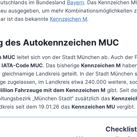
eutschlands im Bundesland
Bayern
. Das Kennzeichen MU
neu ausgegeben, um mehr Kombinationsmöglichkeiten
bar ist das bekannte
Kennzeichen M
.
g des Autokennzeichen MUC
n MUC
leitet sich von der Stadt München ab. Auch der 
n
IATA-Code MUC
. Das bisherige
Kennzeichen M
haben 
gleichnamige Landkreis geteilt. In der Stadt München 
e zugelassen, im Landkreis etwa 240.000 weitere, so
Million Fahrzeuge mit dem Kennzeichen M
gibt. Seit d
altungsbezirk „München Stadt“ zusätzlich das
Kennzeic
kreis seit dem 19.01.26 das
Kennzeichen MU
vergibt.
Checklist