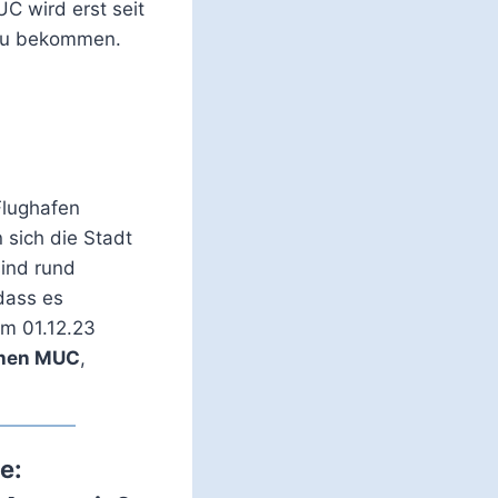
C wird erst seit
 zu bekommen.
Flughafen
sich die Stadt
sind rund
dass es
em 01.12.23
hen MUC
,
e: