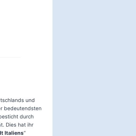
utschlands und
 der bedeutendsten
 besticht durch
. Dies hat ihr
t Italiens
“