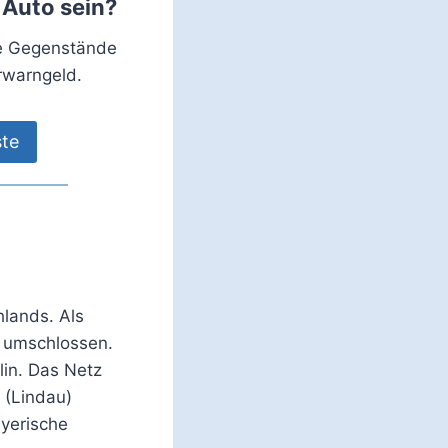
 Auto sein?
ie Gegenstände
rwarngeld.
ste
lands. Als
n umschlossen.
in. Das Netz
(Lindau)
ayerische