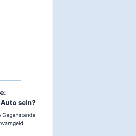
e:
 Auto sein?
ie Gegenstände
rwarngeld.