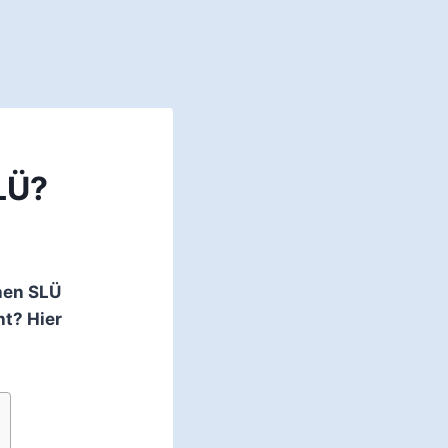
LÜ?
hen SLÜ
t? Hier